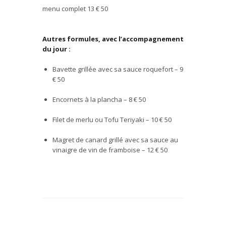
menu complet 13
€
50
Autres formules, avec l’accompagnement
du jour :
Bavette grill
é
e avec sa sauce roquefort – 9
€
50
Encornets
à
la plancha – 8
€ 50
Filet de merlu ou Tofu Teriyaki – 10
€ 50
Magret de canard
grill
é
avec sa sauce au
vinaigre de vin de framboise – 12
€ 50