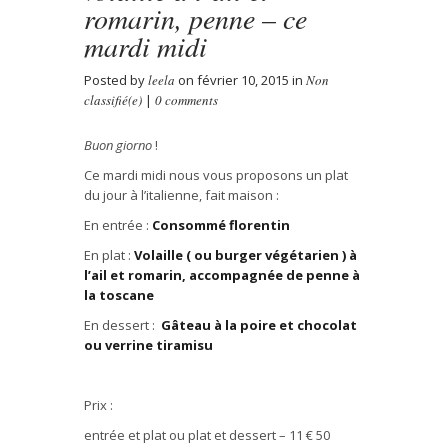
romarin, penne – ce
mardi midi
Posted by
leela
on février 10, 2015 in
Non
classifié(e)
|
0 comments
Buon giorno
!
Ce mardi midi nous vous proposons un plat
du jour
à l’italienne
, fait maison :
En entr
é
e :
Consommé florentin
En plat :
Volaille
( ou burger
végétarien
) à
l’ail et romarin
, accompagn
ée
de penne à
la toscane
En dessert :
Gâteau à la poire et chocolat
ou verrine tiramisu
Prix :
entr
é
e et plat ou plat et dessert – 11
€
50