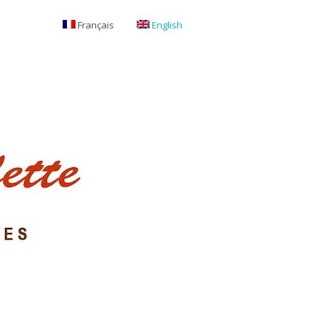
Français
English