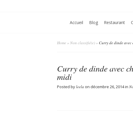
Accueil
Blog
Restaurant
Home
»
Non classifié(e)
»
Curry de dinde avec c
Curry de dinde avec ch
midi
Posted by
leela
on décembre 26, 2014 in
No