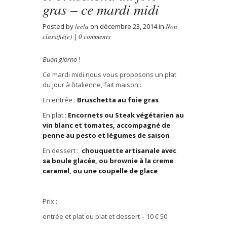
gras – ce mardi midi
Posted by
leela
on décembre 23, 2014 in
Non
classifié(e)
|
0 comments
Buon giorno
!
Ce mardi midi nous vous proposons un plat
du jour
à l’italienne
, fait maison :
En entr
é
e :
Bruschetta au foie gras
En plat :
Encornets ou Steak v
é
g
é
tarien au
vin blanc et tomates, accompagn
é
de
penne au pesto et l
é
gumes de saison
En dessert :
chouquette artisanale avec
sa boule glac
é
e, ou brownie
à
la creme
caramel, ou une coupelle de glace
Prix :
entr
é
e et plat ou plat et dessert – 10
€
50