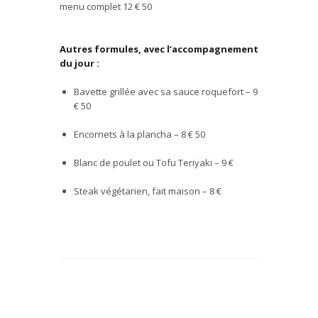
menu complet 12
€
50
Autres formules, avec l’accompagnement
du jour :
Bavette grill
é
e avec sa sauce roquefort – 9
€
50
Encornets
à
la plancha – 8
€ 50
Blanc de poulet ou Tofu Teriyaki – 9
€
Steak v
é
g
é
tarien, fait maison – 8
€