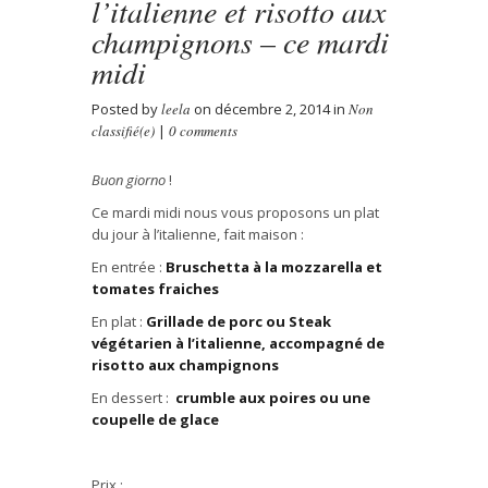
l’italienne et risotto aux
champignons – ce mardi
midi
Posted by
leela
on décembre 2, 2014 in
Non
classifié(e)
|
0 comments
Buon giorno
!
Ce mardi midi nous vous proposons un plat
du jour
à l’italienne
, fait maison :
En entr
é
e :
Bruschetta
à
la mozzarella et
tomates fraiches
En plat :
Grillade de porc ou Steak
v
é
g
é
tarien
à
l’italienne, accompagn
é
de
risotto aux champignons
En dessert :
crumble aux poires ou une
coupelle de glace
Prix :