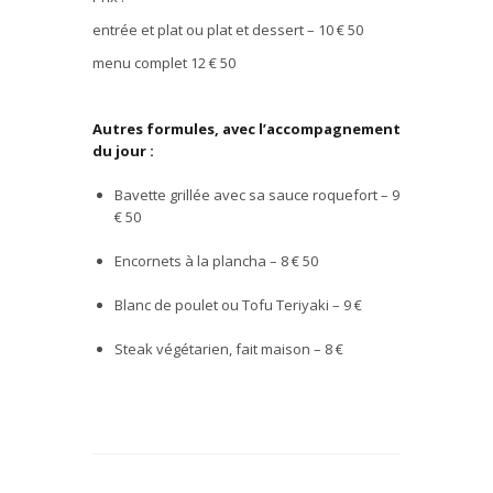
entr
é
e et plat ou plat et dessert – 10
€
50
menu complet 12
€
50
Autres formules, avec l’accompagnement
du jour :
Bavette grill
é
e avec sa sauce roquefort – 9
€
50
Encornets
à
la plancha – 8
€ 50
Blanc de poulet ou Tofu Teriyaki – 9
€
Steak v
é
g
é
tarien, fait maison – 8
€