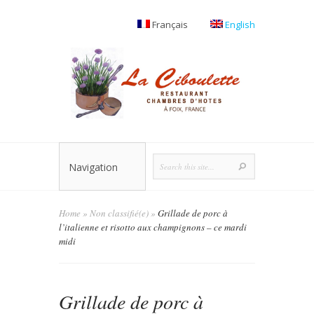
Français
English
Navigation
Home
»
Non classifié(e)
»
Grillade de porc à
l’italienne et risotto aux champignons – ce mardi
midi
Grillade de porc à