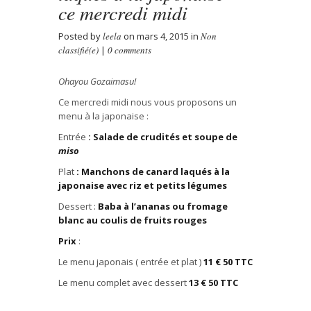
ce mercredi midi
Posted by
leela
on mars 4, 2015 in
Non
classifié(e)
|
0 comments
Ohayou
Gozaimasu
!
Ce mercredi midi nous vous proposons un
menu à la japonaise :
Entrée
: Salade de crudités et soupe de
mis
o
Plat
: Manchons de canard laqu
é
s à la
japonaise avec riz et petits légumes
Dessert :
Baba à l’ananas ou fromage
blanc au coulis de fruits rouges
Prix
:
Le menu japonais ( entrée et plat )
11
€
50 TTC
Le menu complet avec dessert
13
€
50 TTC