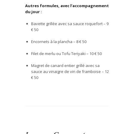
Autres formules, avec l’accompagnement
du jour :
Bavette grill
é
e avec sa sauce roquefort – 9
€
50
Encornets
à
la plancha – 8
€ 50
Filet de merlu ou Tofu Teriyaki – 10
€ 50
Magret de canard entier
grill
é
avec sa
sauce au vinaigre de vin de framboise – 12
€ 50