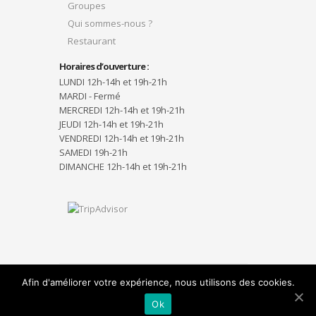
Groupes
Qui sommes-nous ?
Restaurant
Horaires d’ouverture :
LUNDI 12h-14h et 19h-21h
MARDI - Fermé
MERCREDI 12h-14h et 19h-21h
JEUDI 12h-14h et 19h-21h
VENDREDI 12h-14h et 19h-21h
SAMEDI 19h-21h
DIMANCHE 12h-14h et 19h-21h
Afin d'améliorer votre expérience, nous utilisons des cookies.
Designed by
Elegant Themes
| Powered by
WordPress
Ok