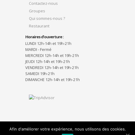
Contactez-nous
Groupes
Qui sommes-nous ?
Restaurant
Horaires d’ouverture :
LUNDI 12h-14h et 19h-21h
MARDI - Fermé
MERCREDI 12h-14h et 19h-21h
JEUDI 12h-14h et 19h-21h
VENDREDI 12h-14h et 19h-21h
SAMEDI 19h-21h
DIMANCHE 12h-14h et 19h-21h
Afin d'améliorer votre expérience, nous utilisons des cookies.
Designed by
Elegant Themes
| Powered by