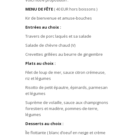
Voici notre proposition :
MENU DE FÊTE
( 40 EUR hors boissons )
Kir de bienvenue et amuse-bouches
Entrées au choix :
Travers de porc laqués et sa salade
Salade de chèvre chaud (V)
Crevettes grillées au beurre de gingembre
Plats au choix :
Filet de loup de mer, sauce citron crémeuse,
riz et légumes
Risotto de petit épautre, épinards, parmesan
et légumes
Suprème de volaille, sauce aux champignons
forestiers et madère, pommes-de-terre,
légumes
Desserts au choix :
Île flottante ( blanc d’oeuf en neige et crème