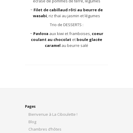
écrasé de pommes de terre, légumes
~
Filet de cabillaud rôti au beurre de
wasabi
, riz thaï au jasmin et légumes
Trio de DESSERTS :
~
Pavlova
aux kiwi et framboises,
coeur
coulant au chocolat
et
boule glacée
caramel
au beurre salé
Pages
Bienvenue à La Ciboulette !
Blog
Chambres d’hôtes