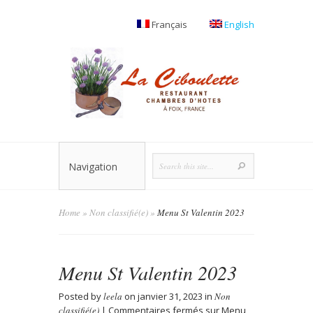
Français
English
Navigation
Home
»
Non classifié(e)
»
Menu St Valentin 2023
Menu St Valentin 2023
Posted by
leela
on janvier 31, 2023 in
Non
classifié(e)
|
Commentaires fermés
sur Menu