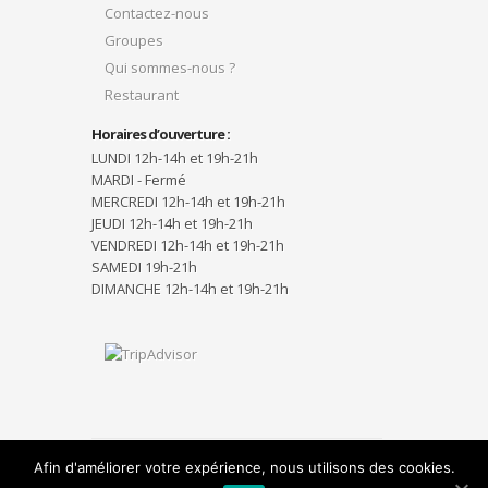
Contactez-nous
Groupes
Qui sommes-nous ?
Restaurant
Horaires d’ouverture :
LUNDI 12h-14h et 19h-21h
MARDI - Fermé
MERCREDI 12h-14h et 19h-21h
JEUDI 12h-14h et 19h-21h
VENDREDI 12h-14h et 19h-21h
SAMEDI 19h-21h
DIMANCHE 12h-14h et 19h-21h
Afin d'améliorer votre expérience, nous utilisons des cookies.
Designed by
Elegant Themes
| Powered by