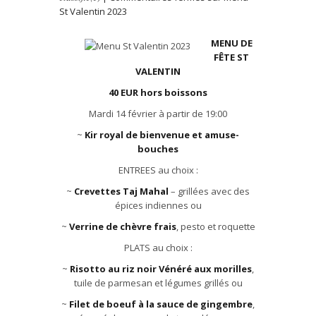
St Valentin 2023
MENU DE
FÊTE ST
VALENTIN
40 EUR hors boissons
Mardi 14 février à partir de 19:00
~
Kir royal de bienvenue et amuse-
bouches
ENTREES au choix :
~
Crevettes Taj Mahal
– grillées avec des
épices indiennes ou
~
Verrine de chèvre frais
, pesto et roquette
PLATS au choix :
~
Risotto au riz noir Vénéré aux morilles
,
tuile de parmesan et légumes grillés ou
~
Filet de boeuf à la sauce de gingembre
,