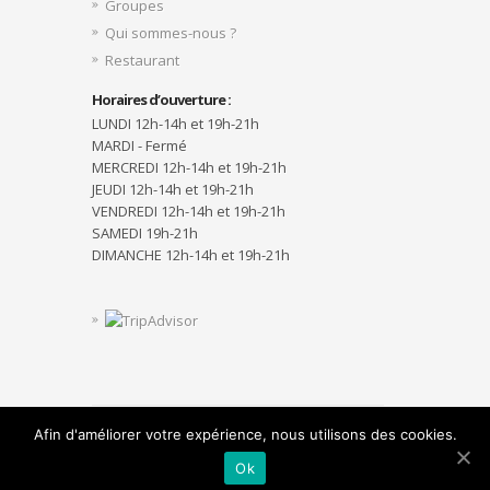
Groupes
Qui sommes-nous ?
Restaurant
Horaires d’ouverture :
LUNDI 12h-14h et 19h-21h
MARDI - Fermé
MERCREDI 12h-14h et 19h-21h
JEUDI 12h-14h et 19h-21h
VENDREDI 12h-14h et 19h-21h
SAMEDI 19h-21h
DIMANCHE 12h-14h et 19h-21h
Afin d'améliorer votre expérience, nous utilisons des cookies.
Designed by
Elegant Themes
| Powered by
WordPress
Ok