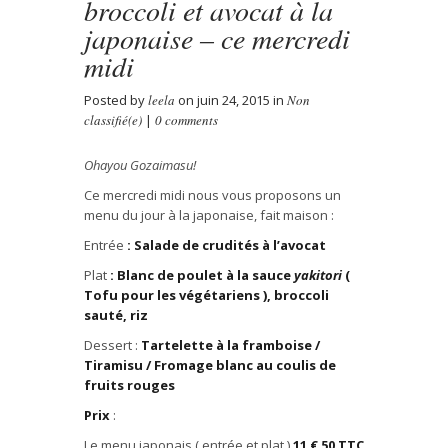
broccoli et avocat à la
japonaise – ce mercredi
midi
Posted by
leela
on juin 24, 2015 in
Non
classifié(e)
|
0 comments
Ohayou Gozaimasu
!
Ce mercredi midi nous vous proposons un
menu du jour à la japonaise, fait maison :
Entrée
: Salade de crudités à l’avocat
Plat
: Blanc de poulet à la sauce
yakitori
(
Tofu pour les végétariens ), broccoli
sauté, riz
Dessert :
Tartelette à la framboise /
Tiramisu /
F
romage blanc au coulis de
fruits rouges
Prix
:
Le menu japonais ( entrée et plat )
11
€
50 TTC