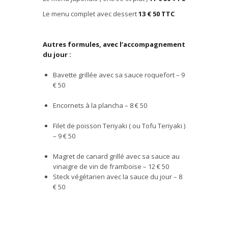
Le menu complet avec dessert
13
€
50 TTC
Autres formules, avec l’accompagnement
du jour :
Bavette grill
é
e avec sa sauce roquefort – 9
€
50
Encornets
à
la plancha – 8
€ 50
Filet de poisson Teriyaki ( ou Tofu Teriyaki )
– 9
€ 50
Magret de canard
grill
é
avec sa sauce au
vinaigre de vin de framboise – 12
€ 50
Steck v
é
g
é
tarien avec la sauce du jour – 8
€ 50