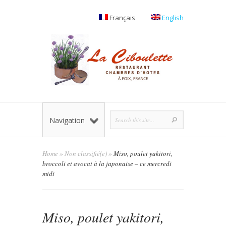
Français
English
Navigation
Home
»
Non classifié(e)
»
Miso, poulet yakitori,
broccoli et avocat à la japonaise – ce mercredi
midi
Miso, poulet yakitori,