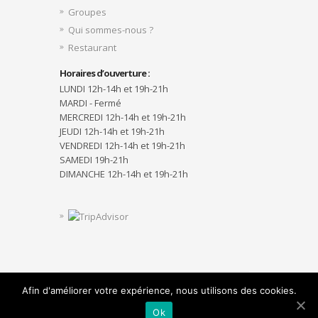
Groupes
Qui sommes-nous ?
Restaurant
Horaires d’ouverture :
LUNDI 12h-14h et 19h-21h
MARDI - Fermé
MERCREDI 12h-14h et 19h-21h
JEUDI 12h-14h et 19h-21h
VENDREDI 12h-14h et 19h-21h
SAMEDI 19h-21h
DIMANCHE 12h-14h et 19h-21h
Afin d'améliorer votre expérience, nous utilisons des cookies.
Designed by
Elegant Themes
| Powered by
WordPress
Ok