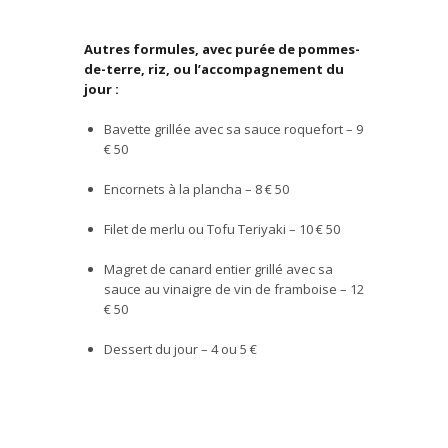
Autres formules, avec purée de pommes-
de-terre, riz, ou l’accompagnement du
jour :
Bavette grill
é
e avec sa sauce roquefort – 9
€
50
Encornets
à
la plancha – 8
€ 50
Filet de merlu ou Tofu Teriyaki – 10
€ 50
Magret de canard entier
grill
é
avec sa
sauce au vinaigre de vin de framboise – 12
€ 50
Dessert du jour – 4 ou 5
€