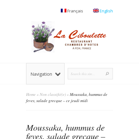
Français
English
Navigation
Home
»
Non classifié(e)
»
Moussaka, hummus de
feves, salade grecque – ce jeudi midi
Moussaka, hummus de
feves, salade grecque –