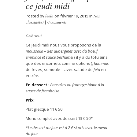
ce jeudi midi
Posted by
leela
on février 19, 2015 in
Non
classifié(e)
|
0 comments
Geiá sou
!
Ce jeudi midi nous vous proposons de la
moussaka – des aubergines avec du boeuf
émmincé et sauce béchamel (
il y a du tofu ainsi
que des encornets comme options ),
hummus
de feves, semoule – avec salade de
feta
en
entrée.
En dessert
:
Pancakes ou fromage blanc
à
la
sauce de framboise
Prix
:
Plat grecque 11
€
50
Menu complet avec dessert 13
€
50*
*
Le dessert du jour est
à
2
€ si pris avec le menu
du jour