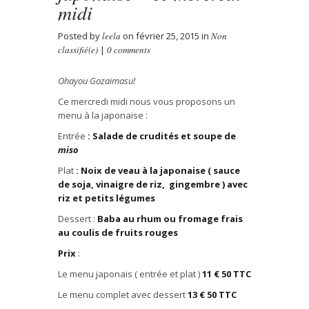
midi
Posted by
leela
on février 25, 2015 in
Non
classifié(e)
|
0 comments
Ohayou
Gozaimasu
!
Ce mercredi midi nous vous proposons un
menu à la japonaise :
Entrée
: Salade de crudités et soupe de
mis
o
Plat
: Noix de veau à la japonaise ( sauce
de soja, vinaigre de riz, gingembre ) avec
riz et petits légumes
Dessert :
Baba au rhum ou fromage frais
au coulis de fruits rouges
Prix
:
Le menu japonais ( entrée et plat )
11
€
50 TTC
Le menu complet avec dessert
13
€
50 TTC