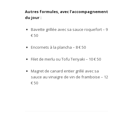
Autres formules, avec l’accompagnement
du jour :
Bavette grill
é
e avec sa sauce roquefort – 9
€
50
Encornets
à
la plancha – 8
€ 50
Filet de merlu ou Tofu Teriyaki – 10
€ 50
Magret de canard entier
grill
é
avec sa
sauce au vinaigre de vin de framboise – 12
€ 50