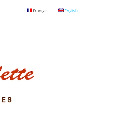
Français
English