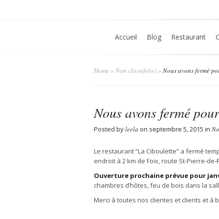
Accueil
Blog
Restaurant
Home
»
Non classifié(e)
»
Nous avons fermé po
Nous avons fermé pou
Posted by
leela
on septembre 5, 2015 in
No
Le restaurant “La Ciboulette” a fermé te
endroit à 2 km de Foix, route St-Pierre-de-R
Ouverture prochaine prévue pour janv
chambres d’hôtes, feu de bois dans la salle
Merci à toutes nos clientes et clients et à b