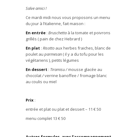
Salve amici
!
Ce mardi midi nous vous proposons un menu
du jour à l’italienne, fait maison :
En entrée
:
Bruschetta
à la tomate et poivrons
grillés ( pain de chez Hebrard )
En plat
:
Risotto
aux herbes fraiches, blanc de
poulet au
parmesan
( il y a du tofu pour les
végétariens ), petits légumes
En dessert
:
Tiramisu /
mousse glacée au
chocolat
/
verrine banoffee / fromage blanc
au coulis ou miel
Prix
:
entrée et plat ou plat et dessert – 11 € 50
menu complet 13 € 50
Autres formules, avec l’accompagnement