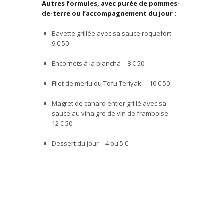
Autres formules, avec purée de pommes-
de-terre ou l’accompagnement du jour :
Bavette grill
é
e avec sa sauce roquefort –
9
€
50
Encornets
à
la plancha – 8
€ 50
Filet de merlu ou Tofu Teriyaki – 10
€ 50
Magret de canard entier
grill
é
avec sa
sauce au vinaigre de vin de framboise –
12
€ 50
Dessert du jour – 4 ou 5
€