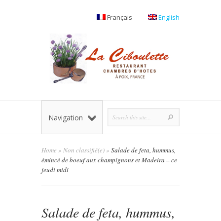
Français
English
Navigation
Home
»
Non classifié(e)
»
Salade de feta, hummus,
émincé de boeuf aux champignons et Madeira – ce
jeudi midi
Salade de feta, hummus,