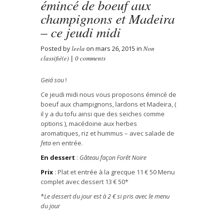
émincé de boeuf aux
champignons et Madeira
– ce jeudi midi
Posted by
leela
on mars 26, 2015 in
Non
classifié(e)
|
0 comments
Geiá sou
!
Ce jeudi midi nous vous proposons émincé de
boeuf aux champignons, lardons et Madeira, (
il y a du tofu ainsi que des seiches comme
options ), macédoine aux herbes
aromatiques, riz et hummus – avec salade de
feta
en entrée.
En dessert
:
Gâteau
façon
Forêt Noire
Prix
: Plat et entrée à la grecque 11
€
50 Menu
complet avec dessert 13
€
50*
*
Le dessert du jour est
à
2
€ si pris avec le menu
du jour