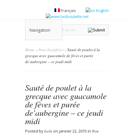
Français
English
Navigation
Home
»
Non classifié(e)
»
Sauté de poulet à la
grecque avec guacamole de fèves et purée
de’aubergine – ce jeudi midi
Sauté de poulet à la
grecque avec guacamole
de fèves et purée
de’aubergine – ce jeudi
midi
Posted by
leela
on janvier 22, 2015 in
Non