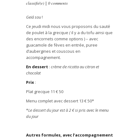
classifié(e)
|
0 comments
Geiá sou
!
Ce jeudi midi nous vous proposons du sauté
de poulet à la grecque
(
il y a du tofu ainsi que
des encornets comme options ) – avec
guacamole de f
è
ves en entrée, puree
d’aubergines et couscous en
accompagnement.
En dessert
:
cr
è
me de ricotta au citron et
chocolat
Prix
:
Plat grecque 11
€
50
Menu complet avec dessert 13
€
50*
*
Le dessert du jour est
à
2
€ si pris avec le menu
du jour
Autres formules, avec l’accompagnement