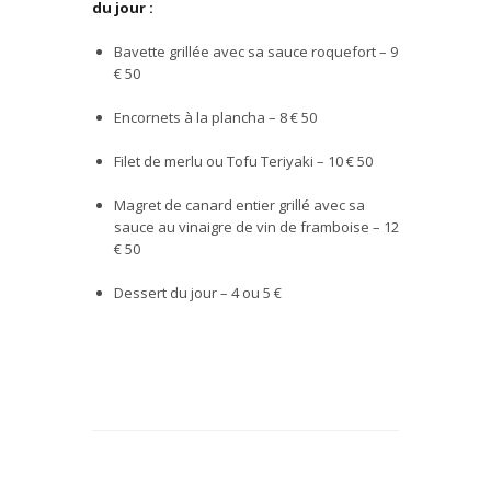
du jour :
Bavette grill
é
e avec sa sauce roquefort – 9
€
50
Encornets
à
la plancha – 8
€ 50
Filet de merlu ou Tofu Teriyaki – 10
€ 50
Magret de canard entier
grill
é
avec sa
sauce au vinaigre de vin de framboise – 12
€ 50
Dessert du jour – 4 ou 5
€