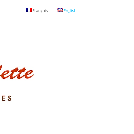
Français
English