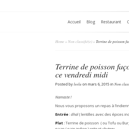
Accueil
Blog
Restaurant
Home
»
Non classifié(e)
»
Terrine de poisson fa
Terrine de poisson faç
ce vendredi midi
Posted by
leela
on mars 6, 2015 in
Non class
Namaste !
Nous vous proposons un repas
à
l’indien
Entr
é
e
:
dhal
( lentilles avec des
é
pices in
Plat
:
Terrine de poisson ( ou Tofu ou Bur
naan ( pain indien )
raita
et
chutney.