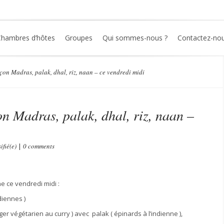
Chambres d’hôtes
Groupes
Qui sommes-nous ?
Contactez-no
çon Madras, palak, dhal, riz, naan – ce vendredi midi
on Madras, palak, dhal, riz, naan –
ifié(e)
|
0 comments
ne ce vendredi midi :
diennes )
ger v
é
g
é
tarien au curry ) avec palak (
é
pinards
à
l’indienne ),