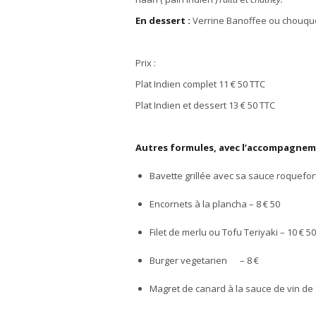
En dessert :
Verrine Banoffee ou chouque
Prix :
Plat Indien complet 11
€
50 TTC
Plat Indien et dessert 13
€
50 TTC
Autres formules, avec l’accompagneme
Bavette grill
é
e avec sa sauce roquefor
Encornets
à
la plancha – 8
€ 50
Filet de merlu ou Tofu Teriyaki – 10
€ 50
Burger vegetarien – 8
€
Magret de canard
à
la sauce de vin de