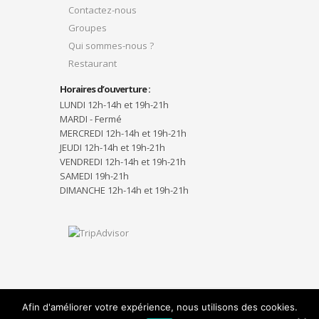
Contactez-nous
Groupes
Qui sommes-nous ?
Restaurant
Horaires d’ouverture :
LUNDI 12h-14h et 19h-21h
MARDI - Fermé
MERCREDI 12h-14h et 19h-21h
JEUDI 12h-14h et 19h-21h
VENDREDI 12h-14h et 19h-21h
SAMEDI 19h-21h
DIMANCHE 12h-14h et 19h-21h
Afin d'améliorer votre expérience, nous utilisons des cookies.
Designed by
Elegant Themes
| Powered by