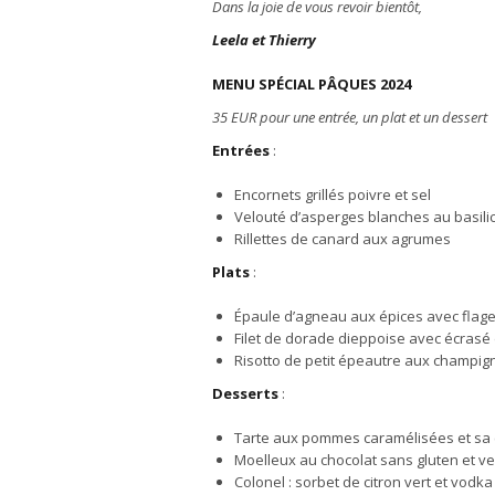
Dans la joie de vous revoir bientôt,
Leela et Thierry
MENU SPÉCIAL PÂQUES 2024
35 EUR pour une entrée, un plat et un dessert
Entrées
:
Encornets grillés poivre et sel
Velouté d’asperges blanches au basili
Rillettes de canard aux agrumes
Plats
:
Épaule d’agneau aux épices avec flageo
Filet de dorade dieppoise avec écras
Risotto de petit épeautre aux champi
Desserts
:
Tarte aux pommes caramélisées et sa c
Moelleux au chocolat sans gluten et v
Colonel : sorbet de citron vert et vodka