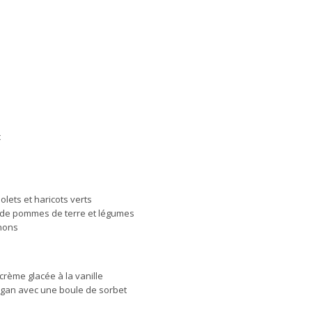
c
lets et haricots verts
é de pommes de terre et légumes
gnons
rème glacée à la vanille
egan avec une boule de sorbet