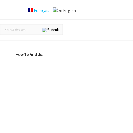
Français
English
How To Find Us: